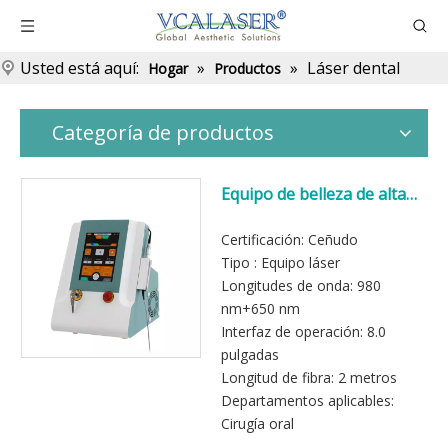
Usted está aquí:
»
»
Láser dental
Hogar
Productos
Categoría de productos
Equipo de belleza de alta
tecnología láser de diodo
dental 980nm
Certificación: Ceñudo
Tipo : Equipo láser
Longitudes de onda: 980
nm+650 nm
Interfaz de operación: 8.0
pulgadas
Longitud de fibra: 2 metros
Departamentos aplicables:
Cirugía oral