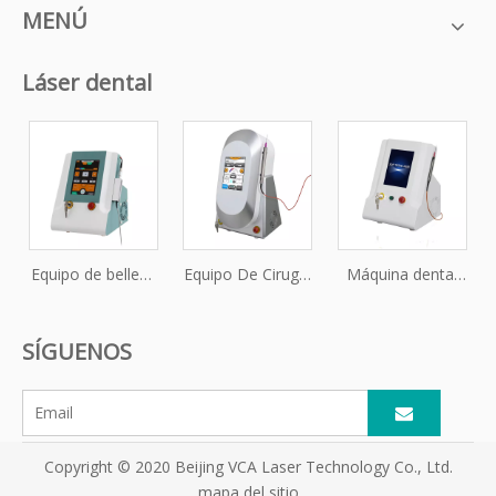
MENÚ
Láser dental
Equipo de belleza
Equipo De Cirugía
Máquina dental
de alta tecnología
Dental Láser
con láser de
láser de diodo
Dental
diodo de alta
SÍGUENOS
dental 980nm
velocidad y láser
de diodo de 980
nm
Copyright © 2020 Beijing VCA Laser Technology Co., Ltd.
mapa del sitio