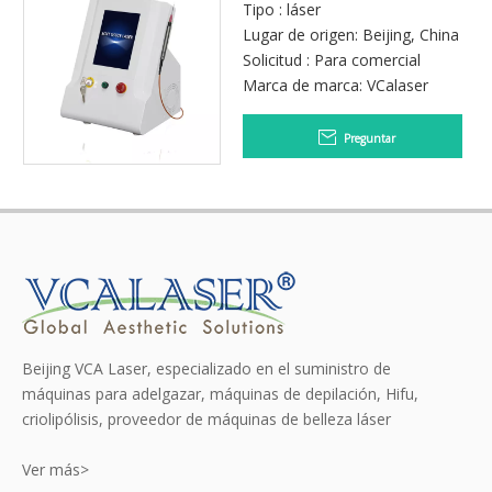
de diodo de alta velocidad y
Tipo : láser
láser de diodo de 980 nm
Lugar de origen: Beijing, China
Solicitud : Para comercial
Marca de marca: VCalaser
Preguntar
Beijing VCA Laser, especializado en el suministro de
máquinas para adelgazar, máquinas de depilación, Hifu,
criolipólisis, proveedor de máquinas de belleza láser
Ver más>