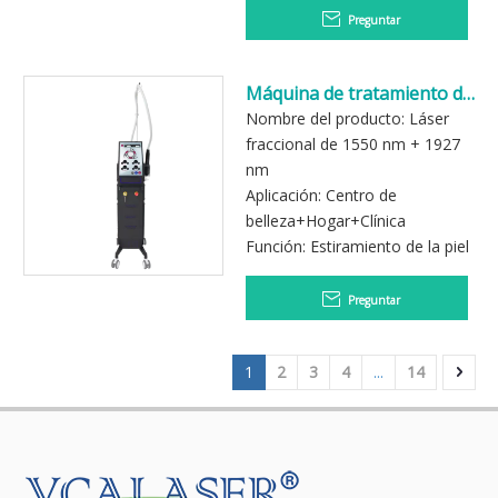
Preguntar
Máquina de tratamiento de
longitudes de onda duales
Nombre del producto: Láser
1550 1927nm
fraccional de 1550 nm + 1927
nm
Aplicación: Centro de
belleza+Hogar+Clínica
Función: Estiramiento de la piel
Preguntar
1
2
3
4
...
14