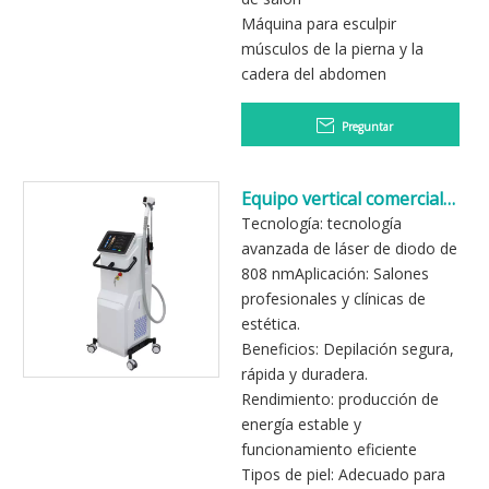
Máquina para esculpir
músculos de la pierna y la
cadera del abdomen
Preguntar
Equipo vertical comercial
del retiro del pelo del laser
Tecnología: tecnología
del diodo 808nm
avanzada de láser de diodo de
808 nmAplicación: Salones
profesionales y clínicas de
estética.
Beneficios: Depilación segura,
rápida y duradera.
Rendimiento: producción de
energía estable y
funcionamiento eficiente
Tipos de piel: Adecuado para