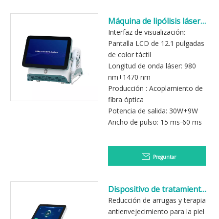
Máquina de lipólisis láser
de diodo de 980 nm 1470
Interfaz de visualización:
nm
Pantalla LCD de 12.1 pulgadas
de color táctil
Longitud de onda láser: 980
nm+1470 nm
Producción : Acoplamiento de
fibra óptica
Potencia de salida: 30W+9W
Ancho de pulso: 15 ms-60 ms
Preguntar
Dispositivo de tratamiento
de la piel con plasma
Reducción de arrugas y terapia
atmosférico frío
antienvejecimiento para la piel