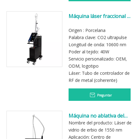
Máquina láser fraccional de
CO2 para eliminación de
lesiones pigmentadas de
Origen : Porcelana
alta potencia
Palabra clave: CO2 ultrapulse
Longitud de onda: 10600 nm
Poder al tejido: 40W
Servicio personalizado: OEM,
ODM, logotipo
Láser: Tubo de controlador de
RF de metal (coherente)
Preguntar
Máquina no ablativa del
equipo de cristal de la
Nombre del producto: Láser de
belleza del laser 1550nm
vidrio de erbio de 1550 nm
del erbio para el
Aplicación: Centro de