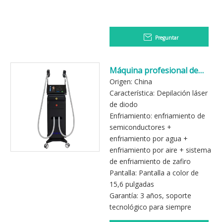
Preguntar
Máquina profesional de
depilación láser con dos
Origen: China
piezas de mano
Característica: Depilación láser
de diodo
Enfriamiento: enfriamiento de
semiconductores +
enfriamiento por agua +
enfriamiento por aire + sistema
de enfriamiento de zafiro
Pantalla: Pantalla a color de
15,6 pulgadas
Garantía: 3 años, soporte
tecnológico para siempre