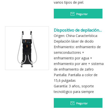
varios tipos de piel.
Preguntar
Dispositivo de depilación
láser con piezas de mano
Origen: China Característica:
duales de nuevo diseño
Depilación láser de diodo
Enfriamiento: enfriamiento de
semiconductores +
enfriamiento por agua +
enfriamiento por aire + sistema
de enfriamiento de zafiro
Pantalla: Pantalla a color de
15,6 pulgadas
Garantía: 3 años, soporte
tecnológico para siempre
Preguntar