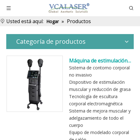
Usted está aquí:
»
Productos
Hogar
Categoría de productos
Máquina de estimulación
muscular HIEMT para
Sistema de contorno corporal
tratamientos de escultura
no invasivo
corporal no invasivos
Dispositivo de estimulación
muscular y reducción de grasa
Tecnología de escultura
corporal electromagnética
Sistema de mejora muscular y
adelgazamiento de todo el
cuerpo
Equipo de modelado corporal
de salón