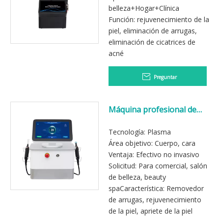
rejuvenecimiento de la piel
belleza+Hogar+Clínica
Función: rejuvenecimiento de la
piel, eliminación de arrugas,
eliminación de cicatrices de
acné
Preguntar
Máquina profesional de
plasma frío para
rejuvenecimiento de la piel
Tecnología: Plasma
Área objetivo: Cuerpo, cara
Ventaja: Efectivo no invasivo
Solicitud: Para comercial, salón
de belleza, beauty
spaCaracterística: Removedor
de arrugas, rejuvenecimiento
de la piel, apriete de la piel