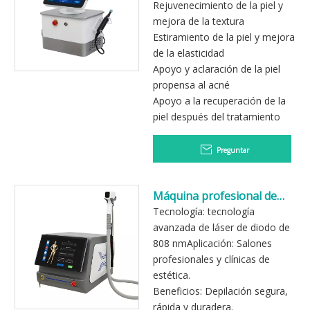
Rejuvenecimiento de la piel y
mejora de la textura
Estiramiento de la piel y mejora
de la elasticidad
Apoyo y aclaración de la piel
propensa al acné
Apoyo a la recuperación de la
piel después del tratamiento
Preguntar
Máquina profesional de
depilación láser de diodo
Tecnología: tecnología
de 808nm para salón
avanzada de láser de diodo de
808 nmAplicación: Salones
profesionales y clínicas de
estética.
Beneficios: Depilación segura,
rápida y duradera.