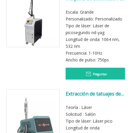
tatuajes de láser de
picoplus
Escala: Grande
Personalizado: Personalizado
Tipo de láser: Láser de
picosegundo nd-yag
Longitud de onda: 1064 nm,
532 nm
Frecuencia: 1-10Hz
Ancho de pulso: 750ps
Preguntar
Extracción de tatuajes de
láser de pico profesional
Teoría : Láser
Solicitud : Salón
Tipo de láser: Láser pico
Longitud de onda: