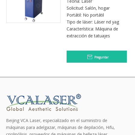
de fábrica
Teoría: Láser
Solicitud: Salón, hogar
Portátil: No portátil
Tipo de láser: Láser nd yag
Característica: Máquina de
extracción de tatuajes
Preguntar
Beijing VCA Laser, especializado en el suministro de
máquinas para adelgazar, máquinas de depilación, Hifu,
criolipólisis, proveedor de máquinas de belleza láser