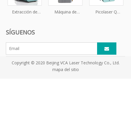
Extracción de
Máquina de
Picolaser Q
tatuajes de láser
Picosegundo Q
conmutado ND
de pico
conmutado ND
YAG Máquina
SÍGUENOS
profesional
YAG Láser Tattoo
láser de
Desmontaje
eliminación de
tatuajes
Copyright © 2020 Beijing VCA Laser Technology Co., Ltd.
mapa del sitio