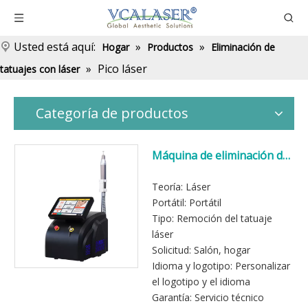
Usted está aquí:
»
»
Hogar
Productos
Eliminación de
»
Pico láser
tatuajes con láser
Categoría de productos
Máquina de eliminación del
tatuaje láser aprobada por
la FDA
Teoría: Láser
Portátil: Portátil
Tipo: Remoción del tatuaje
láser
Solicitud: Salón, hogar
Idioma y logotipo: Personalizar
el logotipo y el idioma
Garantía: Servicio técnico