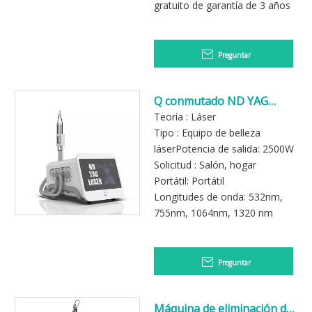
gratuito de garantía de 3 años
Preguntar
Q conmutado ND YAG
Láser Desmontaje de
Teoría : Láser
tatuaje Pico Máquina láser
Tipo : Equipo de belleza
láserPotencia de salida: 2500W
Solicitud : Salón, hogar
Portátil: Portátil
Longitudes de onda: 532nm,
755nm, 1064nm, 1320 nm
Preguntar
Máquina de eliminación de