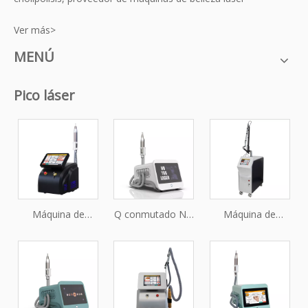
Ver más>
MENÚ
Pico láser
Máquina de
Q conmutado ND
Máquina de
eliminación del
YAG Láser
eliminación de
tatuaje láser
Desmontaje de
tatuajes de láser
aprobada por la
tatuaje Pico
de picoplus
FDA
Máquina láser