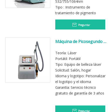
532/755/1064nm
Tipo : Instrumento de
tratamiento de pigmento
Preguntar
Máquina de Picosegundo Q
conmutado ND YAG Láser
Tattoo Desmontaje
Teoría: Láser
Portátil: Portátil
Tipo: Equipo de belleza láser
Solicitud: Salón, hogar
Idioma y logotipo: Personalizar
el logotipo y el idioma
Garantía: Servicio técnico
gratuito de garantía de 3 años
Preguntar