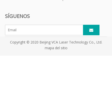
láser fraccional
de tratamiento
eliminar estrías
con láser
SÍGUENOS
fraccional
Thulium
Copyright © 2020 Beijing VCA Laser Technology Co., Ltd.
mapa del sitio