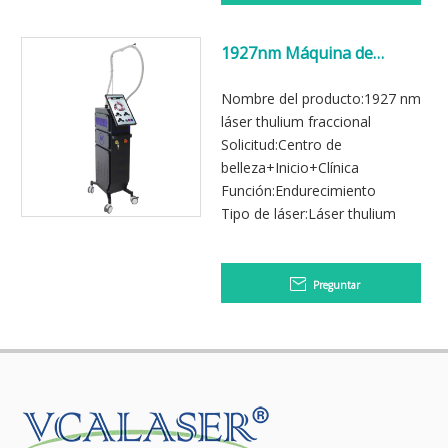
1927nm Máquina de
tratamiento con láser
fraccional Thulium
Nombre del producto:1927 nm
láser thulium fraccional
Solicitud:Centro de
belleza+Inicio+Clínica
Función:Endurecimiento
Tipo de láser:Láser thulium
Preguntar