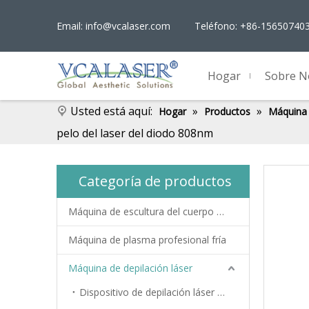
Email:
info@vcalaser.com
Teléfono: +86-15650740
Hogar
Sobre N
Usted está aquí:
»
»
Hogar
Productos
Máquina 
pelo del laser del diodo 808nm
Categoría de productos
Máquina de escultura del cuerpo EMS
Máquina de plasma profesional fría
Máquina de depilación láser
Dispositivo de depilación láser de doble pieza de mano