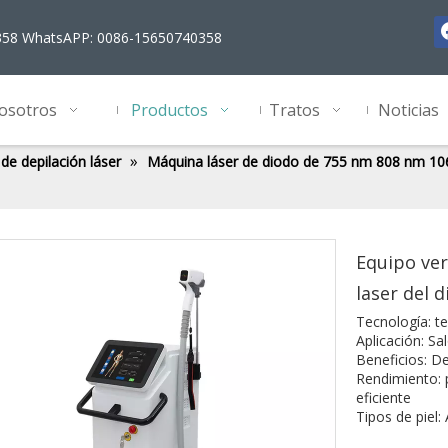
358 WhatsAPP: 0086-15650740358
osotros
Productos
Tratos
Noticias
»
de depilación láser
Máquina láser de diodo de 755 nm 808 nm 1
Equipo vert
laser del
Tecnología: t
Aplicación: Sa
Beneficios: De
Rendimiento: 
eficiente
Tipos de piel: