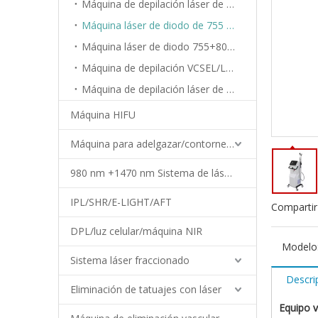
Máquina de depilación láser de diodo de 808 nm
Máquina láser de diodo de 755 nm 808 nm 1064 nm
Máquina láser de diodo 755+808+940+1064nm
Máquina de depilación VCSEL/LED
Máquina de depilación láser de diodo acoplado de fibra
Máquina HIFU
Máquina para adelgazar/contornear el cuerpo
980 nm +1470 nm Sistema de láser de diodo
IPL/SHR/E-LIGHT/AFT
Compartir
DPL/luz celular/máquina NIR
Modelo
Sistema láser fraccionado
Descri
Eliminación de tatuajes con láser
Equipo v