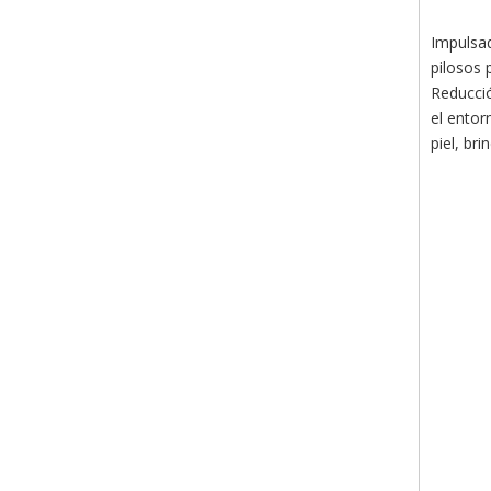
Impulsad
pilosos 
Reducció
el entor
piel, br