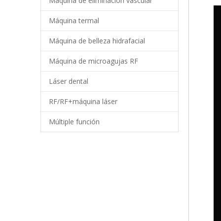
Máquina de eliminación vascular
Máquina termal
Máquina de belleza hidrafacial
Máquina de microagujas RF
Láser dental
RF/RF+máquina láser
Múltiple función