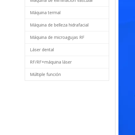
Máquina de eliminación vascular
Máquina termal
Máquina de belleza hidrafacial
Máquina de microagujas RF
Láser dental
RF/RF+máquina láser
Múltiple función