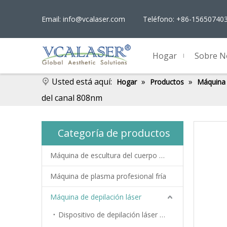
Email:
info@vcalaser.com
Teléfono: +86-15650740
Hogar
Sobre N
Usted está aquí:
»
»
Hogar
Productos
Máquina 
del canal 808nm
Categoría de productos
Máquina de escultura del cuerpo EMS
Máquina de plasma profesional fría
Máquina de depilación láser
Dispositivo de depilación láser de doble pieza de mano