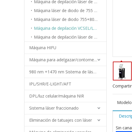
Máquina de depilación láser de diodo de 808 nm
Máquina láser de diodo de 755 nm 808 nm 1064 nm
Máquina láser de diodo 755+808+940+1064nm
Máquina de depilación VCSEL/LED
Máquina de depilación láser de diodo acoplado de fibra
Máquina HIFU
Máquina para adelgazar/contornear el cuerpo
980 nm +1470 nm Sistema de láser de diodo
IPL/SHR/E-LIGHT/AFT
Compartir
DPL/luz celular/máquina NIR
Modelo
Sistema láser fraccionado
Descri
Eliminación de tatuajes con láser
Sin cana