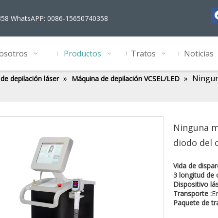
358 WhatsAPP: 0086-15650740358
osotros
Productos
Tratos
Noticias
»
»
Ninguna
de depilación láser
Máquina de depilación VCSEL/LED
Ninguna má
diodo del
Vida de dispar
3 longitud de 
Dispositivo lás
Transporte :
En
Paquete de tr