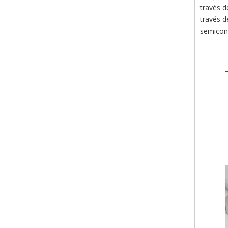
través d
través d
semicond