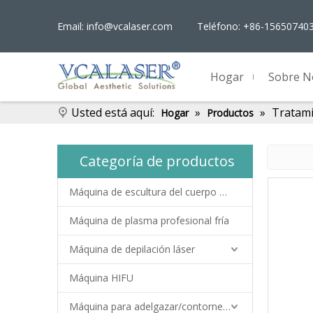
Email:
info@vcalaser.com
Teléfono: +86-15650740
Hogar
Sobre N
Usted está aquí:
»
»
Tratami
Hogar
Productos
Categoría de productos
Máquina de escultura del cuerpo EMS
Máquina de plasma profesional fría
Máquina de depilación láser
Máquina HIFU
Máquina para adelgazar/contornear el cuerpo