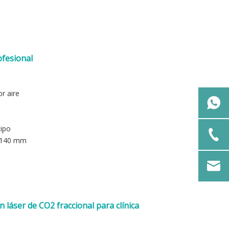
ofesional
r aire
tipo
*140 mm
 láser de CO2 fraccional para clínica