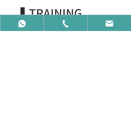
86-15650740358
86-15650740358
info@vcalaser.com